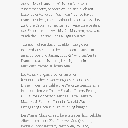
ausschließlich aus französischen Musikern
zusammensetzt, sondern weil es sich auch mit
besonderer Verve der Musik von Maurice Ravel,
Francis Poulenc, Darius Milhaud, Albert Roussel bis
zu André Caplet widmet. Je nach Repertoire besteht
das Ensemble aus zwei bis fünf Musikern, bzw. wird
durch den Pianisten Eric Le Sage erweitert.
Tourneen führen das Ensemble in die großen
Konzerthäuser und zu bedeutenden Festivals in
ganz Europa und Japan. 2026/27 wird Les Vents
Français u.a. in Lissabon, Leipzig und beim
Musikfest Bremen zu hören sein.
Les Vents Français arbeiten an einer
kontinuierlichen Erweiterung des Repertoires für
Bläser, indem sie zahlreiche Werke zeitgenössischer
Komponisten wie Thierry Escaich, Thierry Pécou,
Guillaume Connesson, Michael Jarrell, Misato
Mochizuki, Fuminori Tanada, Donald Waxmann
und Qigang Chen zur Uraufführung bringen.
Bei Warner Classics sind bereits sieben hochgelobte
Alben erschienen:
20th Century Wind Quintets
,
Winds & Piano
(Mozart, Beethoven, Poulenc,