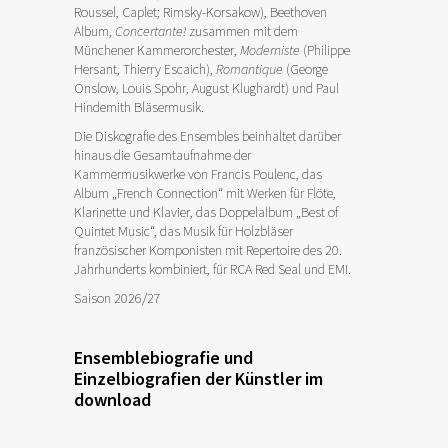
Roussel, Caplet; Rimsky-Korsakow), Beethoven
Album,
Concertante!
zusammen mit dem
Münchener Kammerorchester,
Moderniste
(Philippe
Hersant, Thierry Escaich),
Romantique
(George
Onslow, Louis Spohr, August Klughardt) und Paul
Hindemith Bläsermusik.
Die Diskografie des Ensembles beinhaltet darüber
hinaus die Gesamtaufnahme der
Kammermusikwerke von Francis Poulenc, das
Album „French Connection“ mit Werken für Flöte,
Klarinette und Klavier, das Doppelalbum „Best of
Quintet Music“, das Musik für Holzbläser
französischer Komponisten mit Repertoire des 20.
Jahrhunderts kombiniert, für RCA Red Seal und EMI.
Saison 2026/27
Ensemblebiografie und
Einzelbiografien der Künstler im
download