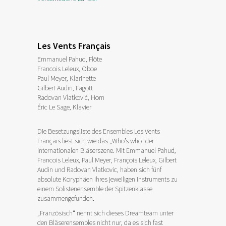
Les Vents Français
Emmanuel Pahud, Flöte
Francois Leleux, Oboe
Paul Meyer, Klarinette
Gilbert Audin, Fagott
Radovan Vlatković, Horn
Éric Le Sage, Klavier
Die Besetzungsliste des Ensembles Les Vents
Français liest sich wie das „Who’s who" der
internationalen Bläserszene. Mit Emmanuel Pahud,
Francois Leleux, Paul Meyer, François Leleux, Gilbert
Audin und Radovan Vlatkovic, haben sich fünf
absolute Koryphäen ihres jeweiligen Instruments zu
einem Solistenensemble der Spitzenklasse
zusammengefunden.
„Französisch“ nennt sich dieses Dreamteam unter
den Bläserensembles nicht nur, da es sich fast