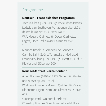
Programme
Deutsch - Französisches Programm
Jacques Ibert (1890-1962): Trois Pièces Bréves
Ludwig van Beethoven: Variationen über „Là ci
darem la mano“ C-Dur WoO28 C
W.A. Mozart: Quintett für Oboe, Klarinette,
Fagott, Horn und Klavier Es-Dur KV 452
*
Maurice Ravel: Le Tombeau de Couperin
Camille Saint-Saëns: Tarantella a-Moll op. 6
Francis Poulenc (1899-1963): Sextett C-Dur für
Klavier und Bläser op. 100
Roussel-Mozart-Verdi-Poulenc
Albert Roussel (1869–1937): Sextett für Klavier
und Bläser op. 38 (1932)
Wolfgang Amadeus Mozart: Quintett für Oboe,
Klarinette, Fagott, Horn und Klavier Es-Dur KV
452
Giuseppe Verdi: Quintett für Bläser
(Transkription des Streichquartetts e-Moll von