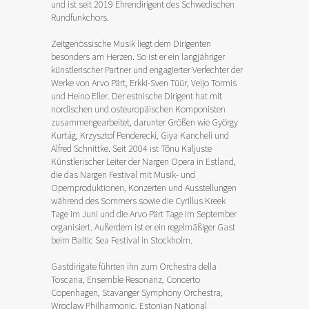
und ist seit 2019 Ehrendirigent des Schwedischen
Rundfunkchors.
Zeitgenössische Musik liegt dem Dirigenten
besonders am Herzen. So ist er ein langjähriger
künstlerischer Partner und engagierter Verfechter der
Werke von Arvo Pärt, Erkki-Sven Tüür, Veljo Tormis
und Heino Eller. Der estnische Dirigent hat mit
nordischen und osteuropäischen Komponisten
zusammengearbeitet, darunter Größen wie György
Kurtág, Krzysztof Penderecki, Giya Kancheli und
Alfred Schnittke. Seit 2004 ist Tõnu Kaljuste
Künstlerischer Leiter der Nargen Opera in Estland,
die das Nargen Festival mit Musik- und
Opernproduktionen, Konzerten und Ausstellungen
während des Sommers sowie die Cyrillus Kreek
Tage im Juni und die Arvo Pärt Tage im September
organisiert. Außerdem ist er ein regelmäßiger Gast
beim Baltic Sea Festival in Stockholm.
Gastdirigate führten ihn zum Orchestra della
Toscana, Ensemble Resonanz, Concerto
Copenhagen, Stavanger Symphony Orchestra,
Wroclaw Philharmonic, Estonian National