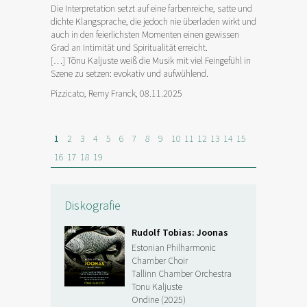
Die Interpretation setzt auf eine farbenreiche, satte und
Der legendäre
dichte Klangsprache, die jedoch nie überladen wirkt und
Kaljuste wür
auch in den feierlichsten Momenten einen gewissen
Er hat sich al
Grad an Intimität und Spiritualität erreicht.
estnischer Ko
[…] Tõnu Kaljuste weiß die Musik mit viel Feingefühl in
geht er aller
Szene zu setzen: evokativ und aufwühlend.
wertschätzen
Pizzicato, Remy Franck, 08.11.2025
dem Alte-Mus
erkundet er, 
auf historisc
und Resonanz
1
2
3
4
5
6
7
8
9
10
11
12
13
14
15
tatsächlich z
16
17
18
19
ist hervorrag
dieser Verbin
Experiment is
Diskografie
Concerti, Su
Rudolf Tobias: Joonas
Estonian Philharmonic
Chamber Choir
Tallinn Chamber Orchestra
Tonu Kaljuste
Ondine (2025)